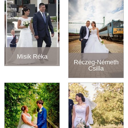
Misik Réka
Réczeg-Németh
Csilla