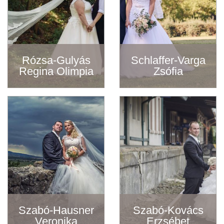
Rózsa-Gulyás
Schlaffer-Varga
Regina Olimpia
Zsófia
Szabó-Hausner
Szabó-Kovács
Veronika
Erzsébet