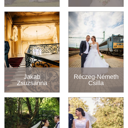
Jakab
Réczeg-Németh
Zsuzsanna
Csilla