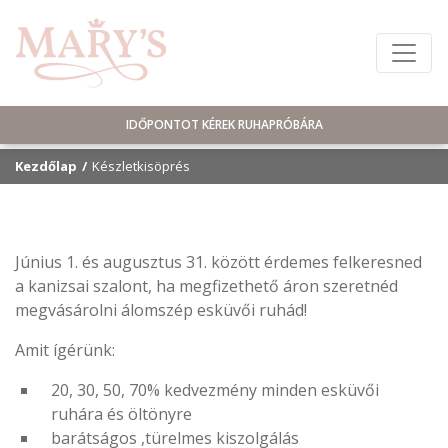
IDŐPONTOT KÉREK RUHAPRÓBÁRA
Kezdőlap
Készletkisöprés
Június 1. és augusztus 31. között érdemes felkeresned
a kanizsai szalont, ha megfizethető áron szeretnéd
megvásárolni álomszép esküvői ruhád!
Amit ígérünk:
20, 30, 50, 70% kedvezmény minden esküvői
ruhára és öltönyre
barátságos ,türelmes kiszolgálás