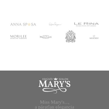
Miss Mary's...,
a páratlan elegancia