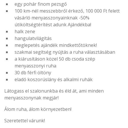
egy pohár finom pezsgő
100 km-nél messzebbről érkező, 100 000 Ft felett
vásárló menyasszonyainknak -50%
útiköltségtérítést adunk Ajándékba!
halk zene
hangulatvilágítás
meglepetés ajándék mindkettőtöknek!
szakmai segítség nyújtás a ruha választásában
a kiárusításon közel 50 db csoda szép
menyasszonyi ruha
30 db férfi öltöny
eladó koszorúslány és alkalmi ruhák
Látogass el szalonunkba és éld át, ami minden
menyasszonynak megjár!
Álom ruha, álom környezetben!
Szeretettel várunk!