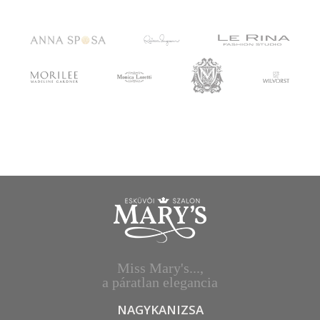
Miss Mary's...,
a páratlan elegancia
NAGYKANIZSA