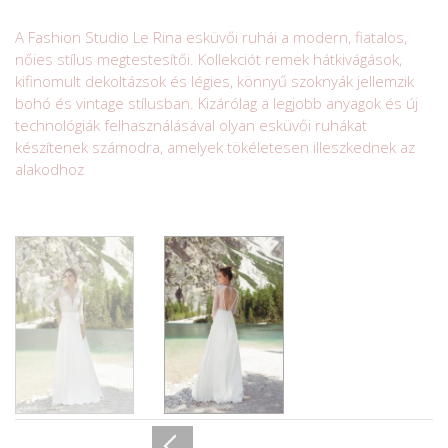
A Fashion Studio Le Rina esküvői ruhái a modern, fiatalos,
nőies stílus megtestesítői. Kollekciót remek hátkivágások,
kifinomult dekoltázsok és légies, könnyű szoknyák jellemzik
bohó és vintage stílusban. Kizárólag a legjobb anyagok és új
technológiák felhasználásával olyan esküvői ruhákat
készítenek számodra, amelyek tökéletesen illeszkednek az
alakodhoz