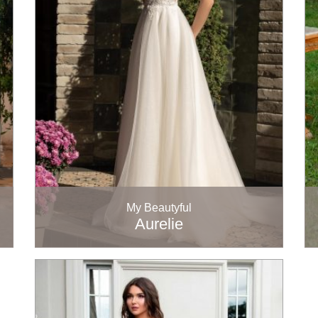
My Beautyful
Aurelie