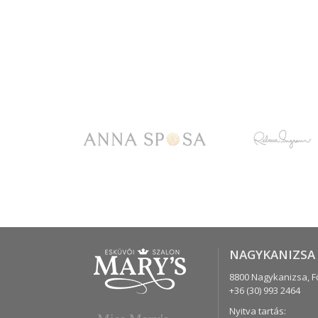
NAGYKANIZSA
8800 Nagykanizsa,
F
+36 (30) 993 2464
Nyitva tartás: