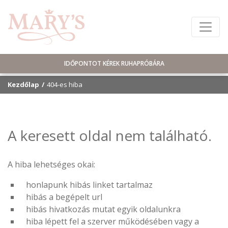
IDŐPONTOT KÉREK RUHAPRÓBÁRA
Kezdőlap
404-es hiba
A keresett oldal nem található.
A hiba lehetséges okai:
honlapunk hibás linket tartalmaz
hibás a begépelt url
hibás hivatkozás mutat egyik oldalunkra
hiba lépett fel a szerver működésében vagy a