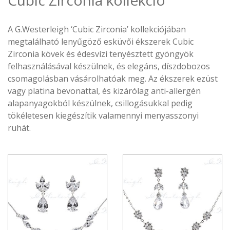
Cubic Zirconia kollekció
A G.Westerleigh ‘Cubic Zirconia’ kollekciójában
megtalálható lenyűgöző esküvői ékszerek Cubic
Zirconia kövek és édesvízi tenyésztett gyöngyök
felhasználásával készülnek, és elegáns, díszdobozos
csomagolásban vásárolhatóak meg. Az ékszerek ezüst
vagy platina bevonattal, és kizárólag anti-allergén
alapanyagokból készülnek, csillogásukkal pedig
tökéletesen kiegészítik valamennyi menyasszonyi
ruhát.