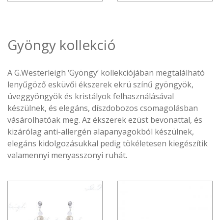
Gyöngy kollekció
A G.Westerleigh ‘Gyöngy’ kollekciójában megtalálható
lenyűgöző esküvői ékszerek ekrü színű gyöngyök,
üveggyöngyök és kristályok felhasználásával
készülnek, és elegáns, díszdobozos csomagolásban
vásárolhatóak meg. Az ékszerek ezüst bevonattal, és
kizárólag anti-allergén alapanyagokból készülnek,
elegáns kidolgozásukkal pedig tökéletesen kiegészítik
valamennyi menyasszonyi ruhát.