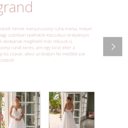
grand
kedvelt német menyasszonyi ruha márka, melyet
gy számban találhatók klasszikus királylányos
ői divatjának megfelelő más stílusok is.
yi ruhát keres, ami egy kicsit eltér a
kis csavar, akkor próbáljon fel mielőbb pár
ciókból!