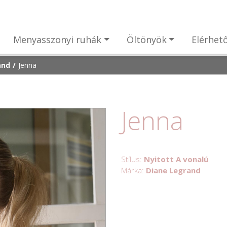
Menyasszonyi ruhák
Öltönyök
Elérhet
and
Jenna
Jenna
Stílus:
Nyitott A vonalú
Márka:
Diane Legrand