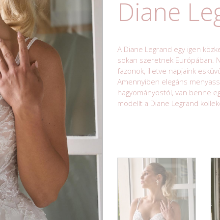
Diane Le
A Diane Legrand egy igen köz
sokan szeretnek Európában. Na
fazonok, illetve napjaink esküv
Amennyiben elegáns menyasszon
hagyományostól, van benne egy 
modellt a Diane Legrand kollek