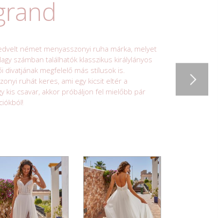
grand
kedvelt német menyasszonyi ruha márka, melyet
gy számban találhatók klasszikus királylányos
ői divatjának megfelelő más stílusok is.
yi ruhát keres, ami egy kicsit eltér a
kis csavar, akkor próbáljon fel mielőbb pár
ciókból!