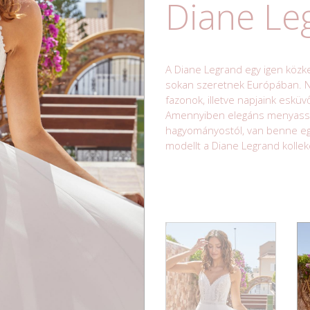
Diane Le
A Diane Legrand egy igen köz
sokan szeretnek Európában. Na
fazonok, illetve napjaink esküv
Amennyiben elegáns menyasszon
hagyományostól, van benne egy 
modellt a Diane Legrand kollek