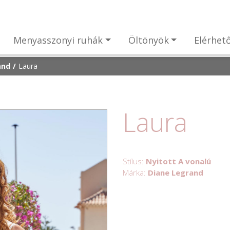
Menyasszonyi ruhák
Öltönyök
Elérhet
and
Laura
Laura
Stílus:
Nyitott A vonalú
Márka:
Diane Legrand