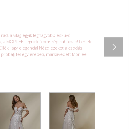
ád, a világ egyik legnagyobb esküvői
k, a MORILEE cégnek álomszép ruháiban! Lehelet
üllök, lágy elegancia! Nézd ezeket a csodás
, próbálj fel egy eredeti, márkavédett Morilee