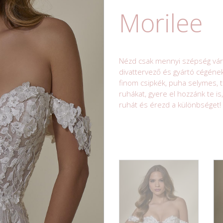
Morilee
Nézd csak mennyi szépség vár r
divattervező és gyártó cégéne
finom csipkék, puha selymes, t
ruhákat, gyere el hozzánk te is
ruhát és érezd a különbséget!