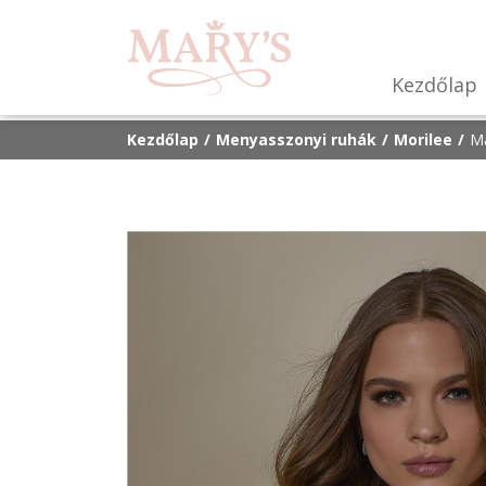
Kezdőlap
Kezdőlap
Menyasszonyi ruhák
Morilee
Ma