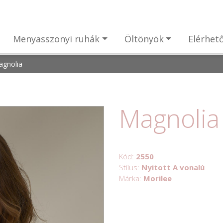
Menyasszonyi ruhák
Öltönyök
Elérhet
gnolia
Magnolia
Kód:
2550
Stílus:
Nyitott A vonalú
Márka:
Morilee