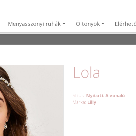
Menyasszonyi ruhák
Öltönyök
Elérhet
Lola
Stílus:
Nyitott A vonalú
Márka:
Lilly