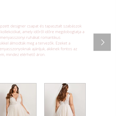
zett designer csapat és tapasztalt szabászok
 kollekciókat, amely időről időre megdobogtatja a
Y menyasszonyi ruhákat romantikus
sikkel álmodták meg a tervezők. Ezeket a
nyasszonyoknak ajánljuk, akiknek fontos az
lem, mindez elérhető áron.