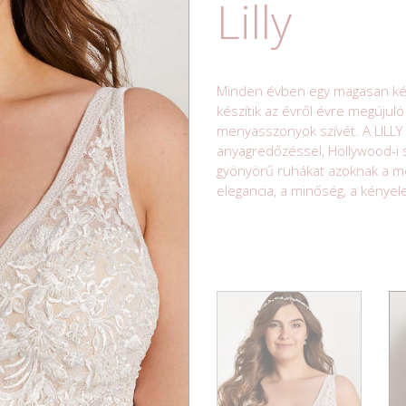
Lilly
Minden évben egy magasan kép
készítik az évről évre megújuló
menyasszonyok szívét. A LILL
anyagredőzéssel, Hollywood-i 
gyönyörű ruhákat azoknak a me
elegancia, a minőség, a kénye