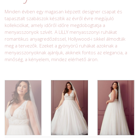
Minden évben egy magasan képzett designer csapat és
tapasztalt szabászok készítik az évről évre megújuló
kollekciókat, amely időről időre megdobogtatja a
menyasszonyok szívét. A LILLY menyasszonyi ruhákat
romantikus anyagredőzéssel, Hollywood-i sikkel álmodták
meg a tervezők. Ezeket a gyönyörű ruhákat azoknak a
menyasszonyoknak ajánljuk, akiknek fontos az elegancia, a
minőség, a kényelem, mindez elérhető áron.