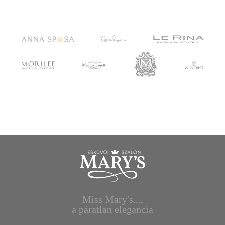
Miss Mary's...,
a páratlan elegancia