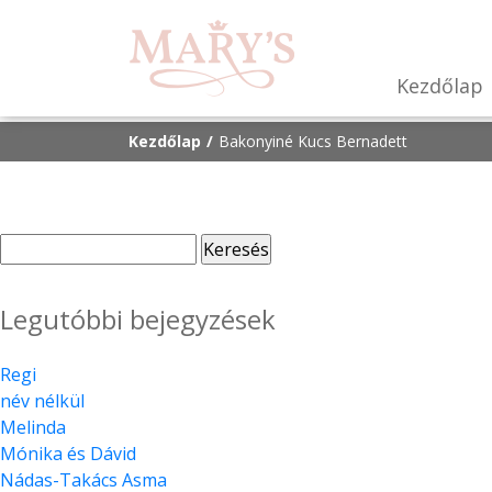
Kezdőlap
Kezdőlap
Bakonyiné Kucs Bernadett
Keresés:
Legutóbbi bejegyzések
Regi
név nélkül
Melinda
Mónika és Dávid
Nádas-Takács Asma