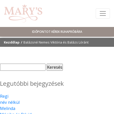
IDŐPONTOT KÉREK RUHAPRÓBÁRA
Kezdőlap
Balázsné Nemes Viktória és Balázs Lóránt
Keresés:
Legutóbbi bejegyzések
Regi
név nélkül
Melinda