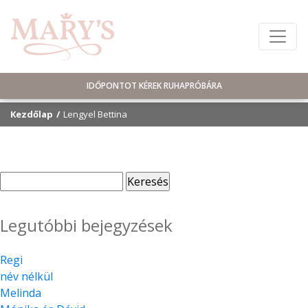
IDŐPONTOT KÉREK RUHAPRÓBÁRA
Kezdőlap
Lengyel Bettina
Keresés:
Legutóbbi bejegyzések
Regi
név nélkül
Melinda