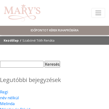
IDŐPONTOT KÉREK RUHAPRÓBÁRA
Kezdőlap
Szabóné Tóth Renáta
Keresés:
Legutóbbi bejegyzések
Regi
név nélkül
Melinda