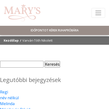
IDŐPONTOT KÉREK RUHAPRÓBÁRA
Kezdőlap
Varvári-Tóth Nikolett
Keresés:
Legutóbbi bejegyzések
Regi
név nélkül
Melinda