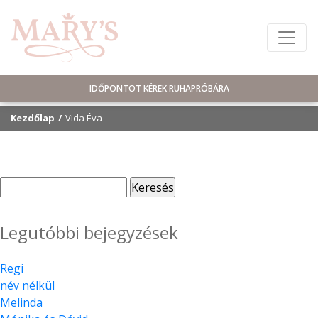
IDŐPONTOT KÉREK RUHAPRÓBÁRA
Kezdőlap
Vida Éva
Keresés:
Legutóbbi bejegyzések
Regi
név nélkül
Melinda